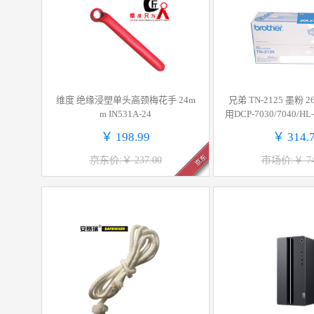
维度 绝缘浸塑单头高颈梅花手 24m
兄弟 TN-2125 墨粉 
m IN531A-24
用DCP-7030/7040/HL-
170W/MFC-7340/74
￥ 198.99
￥ 314.
销售
京东
京东价:￥ 237.00
市场价:￥ 74