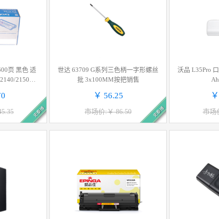
2600页 黑色 适
世达 63709 G系列三色柄一字形螺丝
沃品 L35Pro
2140/2150N/2
批 3x100MM按把销售
A
50/7840N按支
70
￥ 56.25
￥
史泰博
史泰博
5.35
市场价:￥ 86.50
市场价