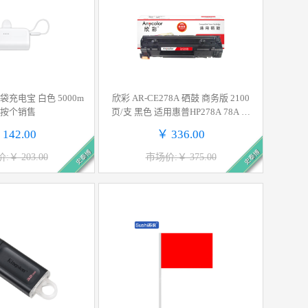
 口袋充电宝 白色 5000m
欣彩 AR-CE278A 硒鼓 商务版 2100
h按个销售
页/支 黑色 适用惠普HP278A 78A P1
606dnf M1536dnf P1566按支销售
 142.00
￥ 336.00
史泰博
史泰博
:￥ 203.00
市场价:￥ 375.00