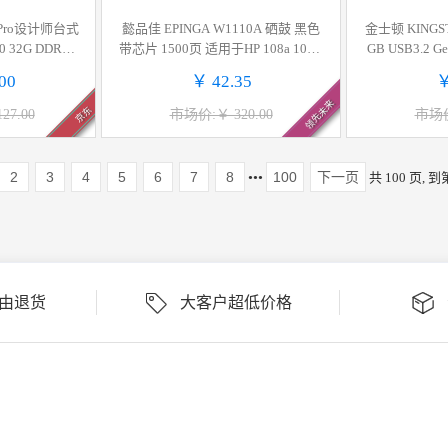
kPro设计师台式
懿品佳 EPINGA W1110A 硒鼓 黑色
金士顿 KINGS
32G DDR5 1
带芯片 1500页 适用于HP 108a 108w
GB USB3.2 
i 16GB显卡)
136a 136w 136nw 138p 138pn 138pn
价
00
￥ 42.35
￥
w 计价单位:个
领先未来
京东
27.00
市场价:￥ 320.00
市场价
2
3
4
5
6
7
8
100
下一页
•••
共 100 页, 到
理由退货
大客户超低价格