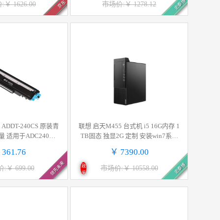
史泰博
京东
￥ 1626.00
市场价:￥ 1278.12
 ADDT-240CS 原装青
联想 启天M455 台式机 i5 16G内存 1
 适用于ADC240MN
TB固态 独显2G 定制 安装win7系统
300页 计价单位:支
单主机按台销售
 361.76
￥ 7390.00
领先未来
史泰博
政
:￥ 699.00
市场价:￥ 10558.00
采