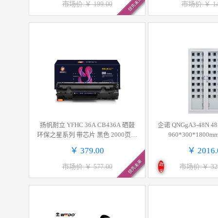
领先未来
市场价:￥ 199.00
市场价:￥ 14
扬帆耐立 YFHC 36A CB436A 硒鼓
企诺 QNGgA3-48N
环保之星系列 带芯片 黑色 2000页适
960*300*180
用于惠普HP LaserjetM1522N M1522
￥ 379.00
￥ 2016.
NF P1505 M1120 计价单位:支
领先未来
政
市场价:￥ 577.00
市场价:￥ 329
采