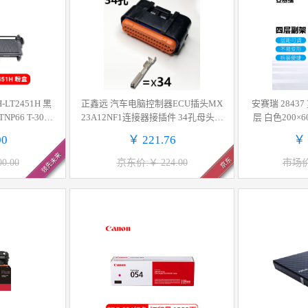
正鑫远 汽车电脑控制器ECU插头MX
安赛瑞 28437
P66 T-3003
23A12NF1连接器接插件 34孔母头五
层 白色200×
1H 计价单位:支
套
00
￥ 221.76
￥ 
领先未来
京东
0.00
京东价:￥ 224.00
市场价: