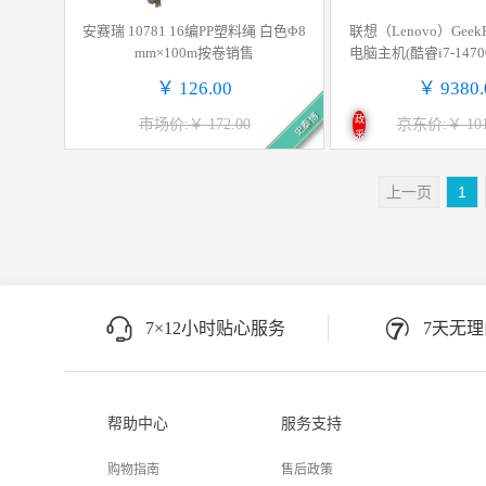
安赛瑞 10781 16编PP塑料绳 白色Φ8
联想（Lenovo）Gee
mm×100m按卷销售
电脑主机(酷睿i7-14700 
TB SSD RTX5060T
￥ 126.00
￥ 9380.
史泰博
政
市场价:￥ 172.00
京东价:￥ 101
采
上一页
1
7×12小时贴心服务
7天无
帮助中心
服务支持
购物指南
售后政策