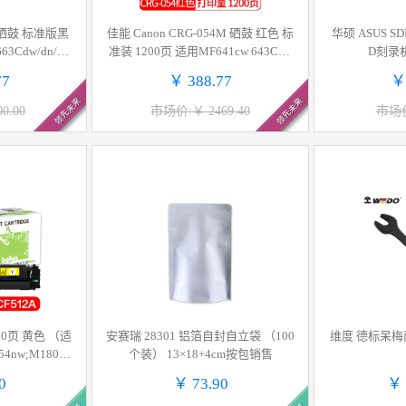
55 硒鼓 标准版黑
佳能 Canon CRG-054M 硒鼓 红色 标
华硕 ASUS SD
3Cdw/dn/66
准装 1200页 适用MF641cw 643Cdw
D刻录
位:支
645cx LBP623Cdw 621cw 计价单位:
77
￥ 388.77
￥
支
领先未来
领先未来
0.00
市场价:￥ 2469.40
市场价
600页 黄色 （适
安赛瑞 28301 铝箔自封自立袋 （100
维度 德标呆梅两
4nw;M180N;
个装） 13×18+4cm按包销售
204A等）按支销售
0
￥ 73.90
￥ 