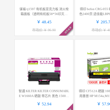
谋福 tj1597 有机板亚克力板 消火栓
得印 befon CRG-0
箱面板（透明有机板58*56印灭火
色2400页 适佳能LBP66
器） 计价单位:个
4Cx 计价单
￥ 48.45
￥ 205.
领先未来
市场价:￥ 96.90
市场价:￥ 40
智通 KILTER KILTER CONSUMABL
得印 CF512A 硒鼓 1
E W1660A 硒鼓 带芯片 黑色 1500页
用惠普 HP M154a;M15
适用于惠普HP 1008a 1008w 1188nw
M181FW;cf510a;
￥ 52.94
￥ 57.9
1188w 1188pnw 1188a 计价单位:支