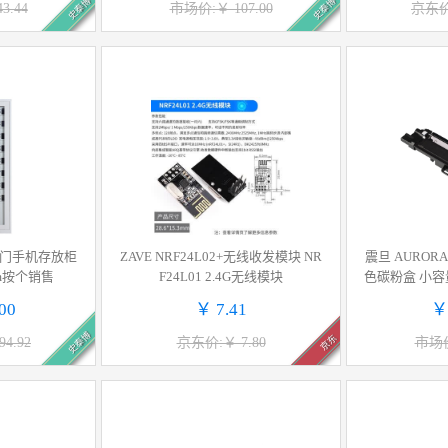
史泰博
史泰博
3.44
市场价:￥ 107.00
京东价:
 48门手机存放柜
ZAVE NRF24L02+无线收发模块 NR
震旦 AURORA
0mm按个销售
F24L01 2.4G无线模块
色碳粉盒 小容量
A机型 约印1
00
￥ 7.41
￥
史泰博
京东
4.92
京东价:￥ 7.80
市场价