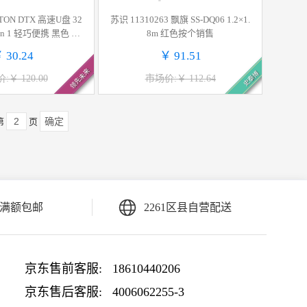
TON DTX 高速U盘 32
苏识 11310263 飘旗 SS-DQ06 1.2×1.
Gen 1 轻巧便携 黑色 计
8m 红色按个销售
单位: 个
 30.24
￥ 91.51
领先未来
史泰博
:￥ 120.00
市场价:￥ 112.64
确定
第
页
满额包邮
2261区县自营配送
京东售前客服:
18610440206
京东售后客服:
4006062255-3