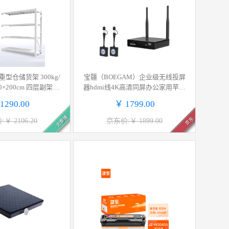
 重型仓储货架 300kg/
宝疆（BOEGAM）企业级无线投屏
60×200cm 四层副架按
器hdmi线4K高清同屏办公家用苹果
个销售
安卓手机接电视显示投影仪VS200 U
1290.00
￥ 1799.00
SB套装
史泰博
京东
￥ 2106.20
京东价:￥ 1899.00