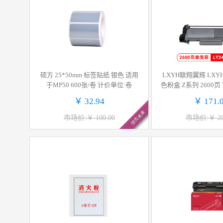
硕方 25*50mm 标签贴纸 银色 适用
LXYH联翔翼辉 LXYH-LT2451H 黑
于MP50 600张/卷 计价单位:卷
色粉盒 Z系列 2600页 TN
C TN660 LT245
￥ 32.94
￥ 171.
领先未来
市场价:￥ 100.00
市场价:￥ 20