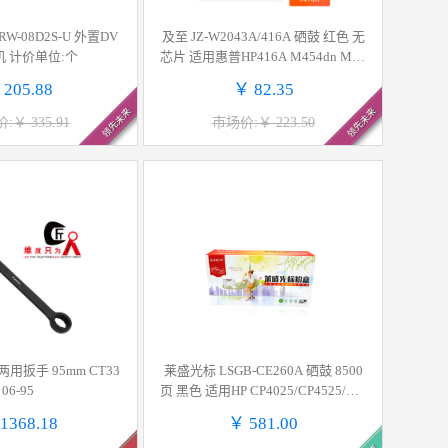
RW-08D2S-U 外置DV
及至 JZ-W2043A/416A 硒鼓 红色 无
机 计价单位:个
芯片 适用惠普HP416A M454dn M45
4dw M479dw M479fdn M479fdw 计
 205.88
￥ 82.35
价单位:支
领先未来
领先未来
:￥ 335.91
市场价:￥ 223.50
用扳手 95mm CT33
莱盛光标 LSGB-CE260A 硒鼓 8500
06-95
页 黑色 适用HP CP4025/CP4525/CM
4540按支销售
1368.18
￥ 581.00