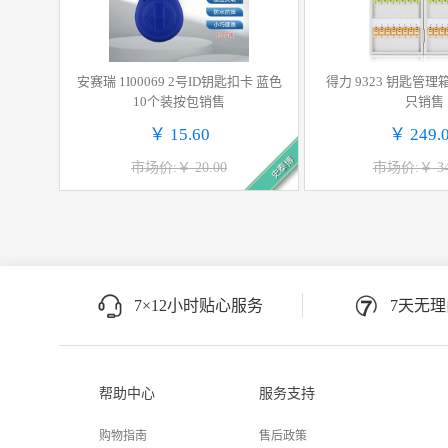
安赛瑞 1I00069 2号ID钥匙扣卡 蓝色
得力 9323 钥匙管理箱
10个装按包销售
只销售
￥ 15.60
￥ 249.
史泰博
市场价:￥ 20.00
市场价:￥ 34
7×12小时贴心服务
7天无
帮助中心
服务支持
购物指南
售后政策