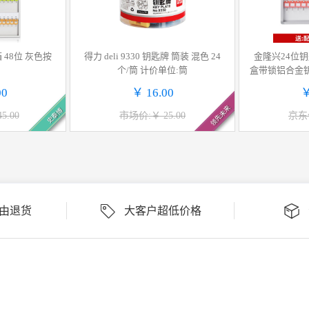
 48位 灰色按
得力 deli 9330 钥匙牌 筒装 混色 24
金隆兴24位
个/筒 计价单位:筒
盒带锁铝合金
匙牌
00
￥ 16.00
￥
领先未来
史泰博
5.00
市场价:￥ 25.00
京东价
理由退货
大客户超低价格