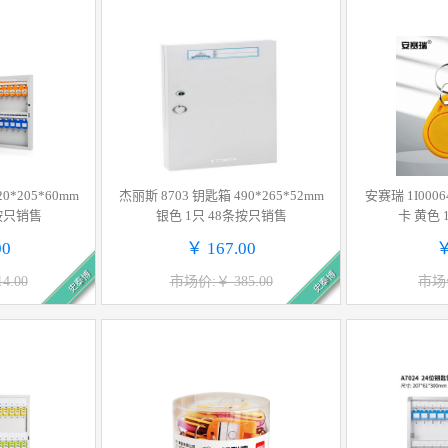
0*205*60mm
杰丽斯 8703 钥匙箱 490*265*52mm
安赛瑞 1I000
条按只销售
银色 1只 48条按只销售
卡 黄色
00
￥ 167.00
￥
史泰博
史泰博
4.00
市场价:￥ 385.00
市场价