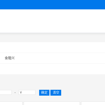
金隆兴
-
确定
清空