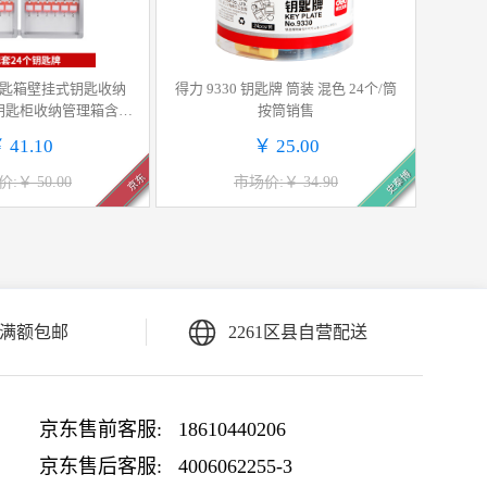
钥匙箱壁挂式钥匙收纳
得力 9330 钥匙牌 筒装 混色 24个/筒
钥匙柜收纳管理箱含钥
按筒销售
A70243C
 41.10
￥ 25.00
史泰博
京东
:￥ 50.00
市场价:￥ 34.90
满额包邮
2261区县自营配送
京东售前客服:
18610440206
京东售后客服:
4006062255-3