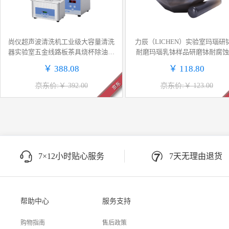
尚仪超声波清洗机工业级大容量清洗
力辰（LICHEN）实验室玛瑙研
器实验室五金线路板茶具烧杯除油锈
耐磨玛瑙乳钵样品研磨钵耐腐蚀
黄金珠宝首饰眼镜清洗SN-QX-32D
径60mm毫米
￥ 388.08
￥ 118.80
(数显款)
京东
京东价:￥ 392.00
京东价:￥ 123.00
7×12小时贴心服务
7天无理由退货
帮助中心
服务支持
购物指南
售后政策