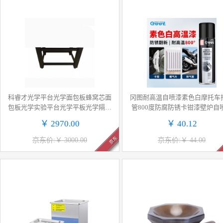
科睿才光学平台光学面包板蜂窝芯面
冈图耐高温自喷漆素色白摩托车
包板光学实验平台光学平板光学隔振
管800度防腐防锈卡钳漆壁炉自
台 阻尼隔振支架200 14006
￥ 2970.00
￥ 40.12
京东
京东价:￥ 3000.00
京东价:￥ 44.00