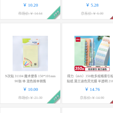
销售
品 学习用品文具 R330（黄色
￥ 10.20
￥ 5.28
史泰博
市场价:￥ 14.64
京东价:￥ 6.00
N次贴 31104 魔术便条 150*101mm
得力（deli）350枚多规格索引
90张/本 混色按本销售
贴纸 莫兰迪色荧光膜 半透明 216
开学礼物
￥ 10.00
￥ 14.76
史泰博
市场价:￥ 21.30
京东价:￥ 14.90