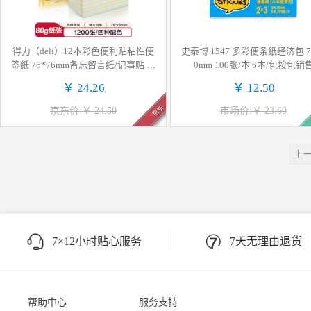
得力（deli）12本彩色便利贴粘性便
史泰博 1547 多彩便条纸经济包 7
签纸 76*76mm备忘留言纸/记事贴 办
0mm 100张/本 6本/包按包销
公用品 9082
￥ 24.26
￥ 12.50
京东
京东价:￥ 24.50
市场价:￥ 23.60
上
7×12小时贴心服务
7天无理由退货
帮助中心
服务支持