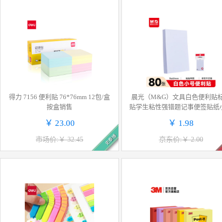
得力 7156 便利贴 76*76mm 12包/盒
晨光（M&G）文具白色便利贴
按盒销售
贴学生粘性强错题记事便签贴纸
笔记标记便签本子办公用品YS-
￥ 23.00
￥ 1.98
史泰博
市场价:￥ 32.45
京东价:￥ 2.00