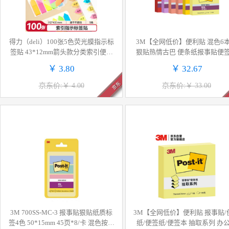
得力（deli）100张5色荧光膜指示标
3M【全网低价】便利贴 混色6
签贴 43*12mm箭头款分类索引便利
狠贴热情古巴 便条纸报事贴便
贴记事贴9064
便签本654S-6SP-Cuba彩色多
￥ 3.80
￥ 32.67
京东
京东价:￥ 4.00
京东价:￥ 33.00
3M 700SS-MC-3 报事贴狠贴纸质标
3M【全网低价】便利贴 报事贴/
签4色 50*15mm 45页*8/卡 混色按卡
纸/便签纸/便签本 抽取系列 办