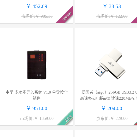
￥ 452.69
￥ 33.53
领先未来
市场价:￥ 905.36
市场价:￥ 122.00
中孚 多功能导入系统 V1.0 单导按个
爱国者（aigo）256GB USB3.2 
销售
高速办公电脑u盘 读速220MB/s 可定
制金属优盘 大容量存储U盘 U33
￥ 951.00
￥ 204.00
列
史泰博
市场价:￥ 1359.00
京东价:￥ 229.00