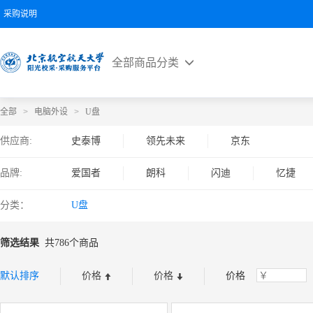
采购说明
全部商品分类
全部
>
电脑外设
>
U盘
供应商:
史泰博
领先未来
京东
品牌:
爱国者
朗科
闪迪
忆捷
联想Thinkplus
梵想
海康威视
分类：
U盘
thinkplus
兰科芯
雷克沙
D
筛选结果
共786个商品
大迈
如此花俏
康佳
毕亚
默认排序
价格
价格
价格