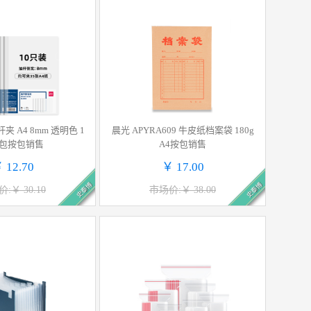
杆夹 A4 8mm 透明色 1
晨光 APYRA609 牛皮纸档案袋 180g
/包按包销售
A4按包销售
 12.70
￥ 17.00
史泰博
史泰博
:￥ 30.10
市场价:￥ 38.00