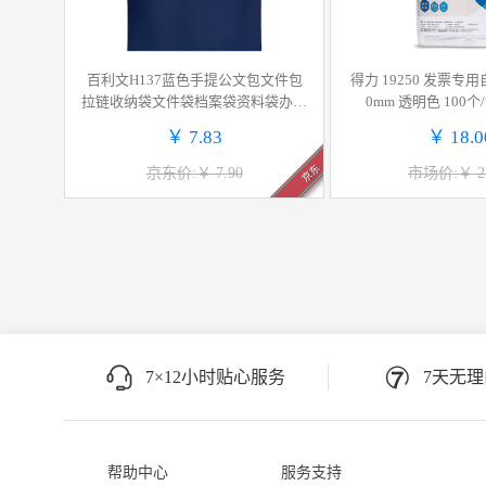
百利文H137蓝色手提公文包文件包
得力 19250 发票专用自
拉链收纳袋文件袋档案袋资料袋办公
0mm 透明色 100
商务会议资料包简约手提包
￥ 7.83
￥ 18.0
京东
京东价:￥ 7.90
市场价:￥ 27
7×12小时贴心服务
7天无
帮助中心
服务支持