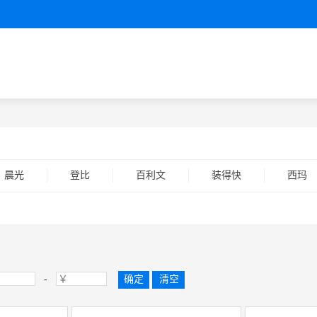
晨光
登比
百利文
装得快
西玛
-
确定
清空