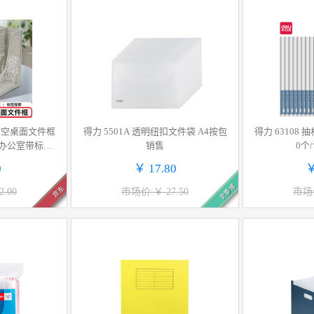
镂空桌面文件框
得力 5501A 透明纽扣文件袋 A4按包
得力 63108 抽
 办公室带标签
销售
0个
资料收纳神器灰
0
￥ 17.80
￥
史泰博
京东
.00
市场价:￥ 27.50
市场价