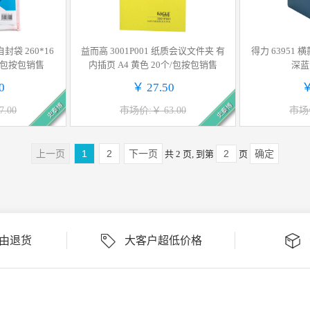
封袋 260*16
益而高 3001P001 纸质会议文件夹 有
得力 63951 
个/包按包销售
内插页 A4 黄色 20个/包按包销售
深蓝
0
￥ 27.50
￥
史泰博
史泰博
.00
市场价:￥ 63.00
市场价
上一页
1
2
下一页
确定
共 2 页, 到第
页
理由退货
大客户超低价格