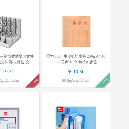
)四联带笔筒收纳桌面文件
得力 8384 牛皮纸档案袋 250g A4 40
空文件架/文件栏/文件
mm 黄色 10个/包按包销售
公用品 灰色PB114
 19.71
￥ 10.80
史泰博
京东
:￥ 19.90
市场价:￥ 29.10