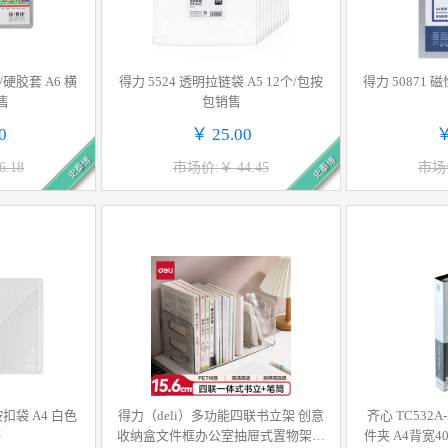
/硬胶套 A6 横
得力 5524 透明拉链袋 A5 12个/包按
得力 50871 
售
包销售
0
￥ 25.00
￥
史泰博
史泰博
.18
市场价:￥ 44.45
市场价
扣袋 A4 白色
得力（deli）多功能四联书立架 创意
齐心 TC532
售
收纳盒文件框办公室抽屉式置物架书
件夹 A4背宽40