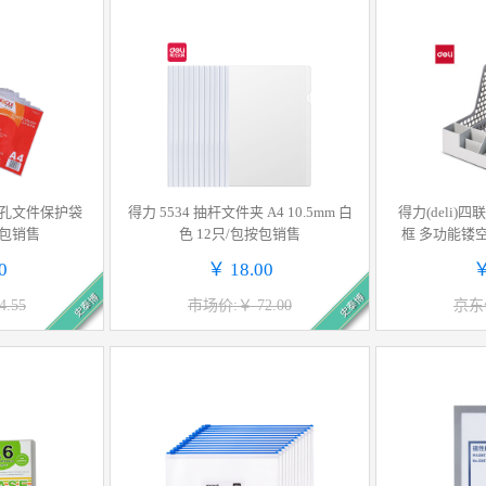
 11孔文件保护袋
得力 5534 抽杆文件夹 A4 10.5mm 白
得力(deli
按包销售
色 12只/包按包销售
框 多功能镂
框/资料筐 办
0
￥ 18.00
￥
史泰博
史泰博
.55
市场价:￥ 72.00
京东价