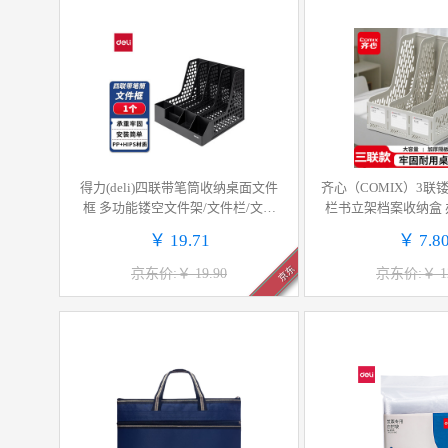
得力(deli)四联带笔筒收纳桌面文件
齐心（COMIX）3联
框 多功能镂空文件架/文件栏/文件
栏书立架档案收纳盒
框/资料筐 办公用品 黑色PB114
资料文件置物架书本
￥ 19.71
￥ 7.8
ED203
京东
京东价:￥ 19.90
京东价:￥ 12