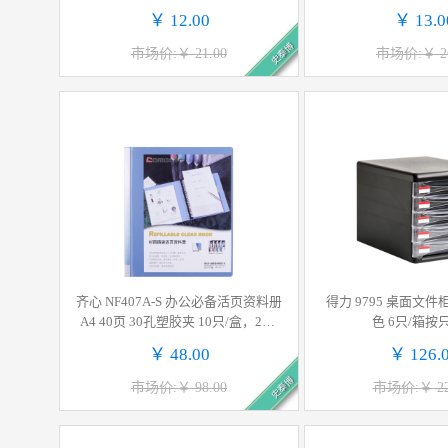
￥ 12.00
￥ 13.0
史泰博
市场价:￥ 21.00
市场价:￥ 26
齐心 NF407A-S 办公必备活页资料册
得力 9795 桌面文件
A4 40页 30孔塑胶夹 10只/盒，2盒/
色 6只/箱按
箱按个销售
￥ 48.00
￥ 126.
史泰博
市场价:￥ 98.00
市场价:￥ 22