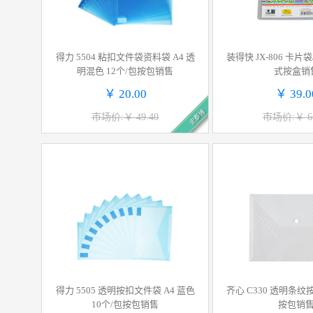
得力 5504 粘扣文件袋资料袋 A4 透
装得快 JX-806 卡片袋
明混色 12个/包按包销售
式按盒销
￥ 20.00
￥ 39.0
史泰博
市场价:￥ 49.40
市场价:￥ 66
得力 5505 透明按扣文件袋 A4 蓝色
齐心 C330 透明条纹按
10个/包按包销售
按包销