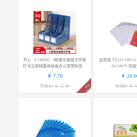
齐心（COMIX）3联镂空桌面文件框
益而高 TY222-100
栏书立架档案收纳盒办公室带标签资
A4 100个/包
料文件置物架书本资料收纳神器蓝E
￥ 7.70
￥ 20.0
D203/EB719
京东
京东价:￥ 12.00
市场价:￥ 44