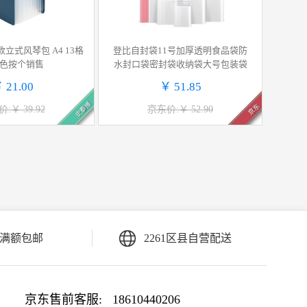
横款立式风琴包 A4 13格
登比自封袋11号加厚透明食品袋防
色按个销售
水封口袋密封袋收纳袋大号包装袋
 21.00
￥ 51.85
史泰博
京东
:￥ 39.92
京东价:￥ 52.90
满额包邮
2261区县自营配送
京东售前客服:
18610440206