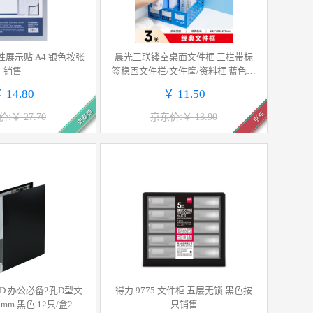
磁性展示贴 A4 银色按张
晨光三联镂空桌面文件框 三栏带标
销售
签稳固文件栏/文件筐/资料框 蓝色单
个装ADM929R7B
 14.80
￥ 11.50
史泰博
京东
:￥ 27.70
京东价:￥ 13.90
A-D 办公必备2孔D型文
得力 9775 文件柜 五层无锁 黑色按
mm 黑色 12只/盒2盒/
只销售