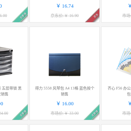
架书挡 学生/办公学习用品 透明 TB1
件
0
￥ 16.74
￥
04
史泰博
京东
.00
京东价:￥ 16.90
市场价
柜 五层带锁 黑
得力 5558 风琴包 A4 13格 蓝色按个
齐心 F56 办
只销售
销售
包
00
￥ 16.00
￥
史泰博
史泰博
4.00
市场价:￥ 33.00
市场价