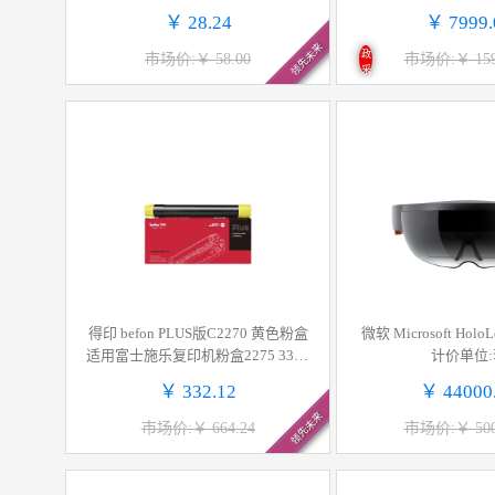
计价单位:包
明 WXGA高清 无线投
￥ 28.24
￥ 7999.
个
领先未来
政
市场价:￥ 58.00
市场价:￥ 159
采
得印 befon PLUS版C2270 黄色粉盒
微软 Microsoft Holo
适用富士施乐复印机粉盒2275 3370
计价单位:
C3300 3375 5570墨粉盒 计价单位:
￥ 332.12
￥ 44000
支
领先未来
市场价:￥ 664.24
市场价:￥ 500