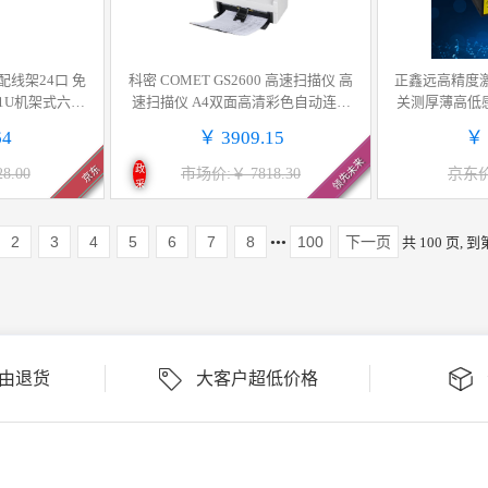
配线架24口 免
科密 COMET GS2600 高速扫描仪 高
正鑫远高精度
 1U机架式六类
速扫描仪 A4双面高清彩色自动连续
关测厚薄高低感
网线网络跳线架
办公文档合同馈纸式 支持银河麒麟
1-400NW 开关
64
￥ 3909.15
￥ 
4BK
国产系统 计价单位:台
领先未来
京东
政
8.00
市场价:￥ 7818.30
京东价:
采
2
3
4
5
6
7
8
100
下一页
•••
共 100 页, 到
理由退货
大客户超低价格