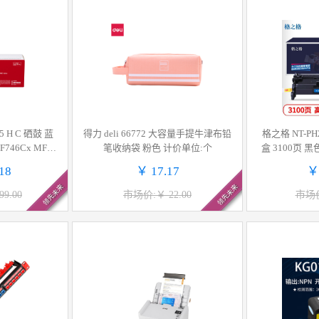
5 H C 硒鼓 蓝
得力 deli 66772 大容量手提牛津布铅
格之格 NT-PH
746Cx MF74
笔收纳袋 粉色 计价单位:个
盒 3100页 黑色 
663Cdw LBP6
M305d/305dn/
18
￥ 17.17
￥
单位:支
05dn/405dw/4
领先未来
领先未来
f
9.00
市场价:￥ 22.00
市场价