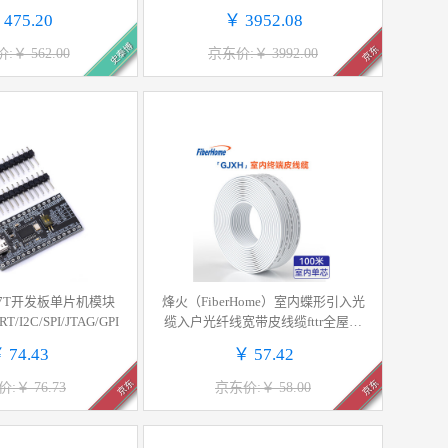
按张销售
2用传感器 0-100T
 475.20
￥ 3952.08
史泰博
京东
:￥ 562.00
京东价:￥ 3992.00
47T开发板单片机模块
烽火（FiberHome）室内蝶形引入光
I2C/SPI/JTAG/GPI
缆入户光纤线宽带皮线缆fttr全屋组
网1芯100米GJXH-1
 74.43
￥ 57.42
京东
京东
:￥ 76.73
京东价:￥ 58.00