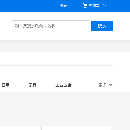
登录
购物车
（0）
搜索
公日用
家具
工业五金
更多