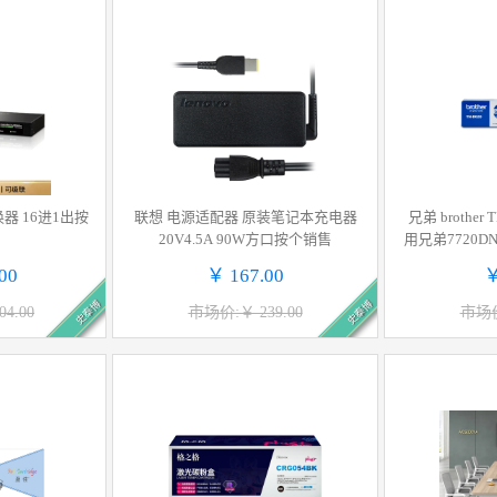
换器 16进1出按
联想 电源适配器 原装笔记本充电器
兄弟 brother
20V4.5A 90W方口按个销售
用兄弟7720DN 7
D 2050DN
00
￥ 167.00
￥
史泰博
史泰博
4.00
市场价:￥ 239.00
市场价