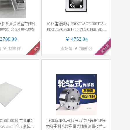
桌长条桌会议室工作台
帕格雷德数码 PROGRADE DIGITAL
椅组合 3.0桌+10椅
PDG1TBCFEB1700 原装CFEB/SD读
卡器 1TBGB CFexpress TypeB卡170
2788.00
￥ 4752.94
0M/S 1TB 计价单位:个
领先未来
京东
￥ 3288.00
市场价:￥ 7000.00
Z10010030 工业羊毛
正鑫远 轮辐式拉压力传感器JHLF压
30mm 白色 3张起订
力称重料仓罐重量高精度测量仪拉压