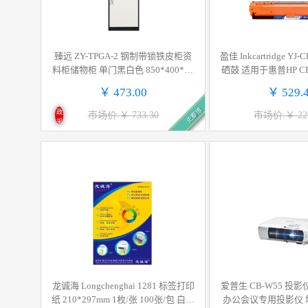
臻远 ZY-TPGA-2 钢制带锁铁皮柜资
盈佳 Inkcartridge YJ
料柜储物柜 单门黑白色 850*400*40
硒鼓 适用于惠普HP CP5
0mm按个销售
n CP5225dn 佳能Cano
￥ 473.00
￥ 529.
00C 9600C 
史泰博
政
市场价:￥ 733.30
市场价:￥ 220
采
龙诚海 Longchenghai 1281 标签打印
爱普生 CB-W55 投影仪 3LCD投影机
纸 210*297mm 1枚/张 100张/包 白色
办公会议专用投影仪 培