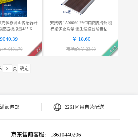
激光位移测距传感器开
安赛瑞 1A00069 PVC软胶防滑条 楼
应器模拟量485 KG0
梯踏步止滑条 逃生通道台阶自粘条
量 200-600mm 精度0.
咖啡灰底 6cmx1m 2条起订按条销售
9040.39
￥ 18.60
005mm
史泰博
京东
￥ 9131.70
市场价:￥ 23.63
确定
第
页
满额包邮
2261区县自营配送
京东售前客服:
18610440206