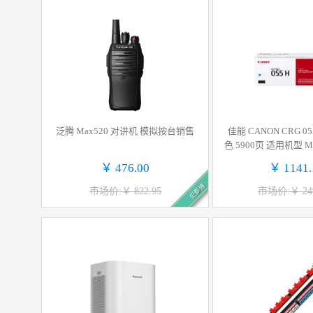
泛腾 Max520 对讲机 模拟按台销售
佳能 CANON CRG 05
色 5900页 适用机型 MF
2Cdw LBP664Cx LBP
￥ 476.00
￥ 1141.
63Cdn 计价
史泰博
市场价:￥ 822.95
市场价:￥ 249