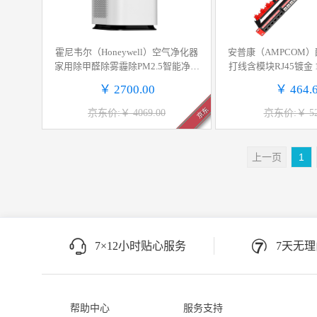
霍尼韦尔（Honeywell）空气净化器
安普康（AMPCOM）
家用除甲醛除雾霾除PM2.5智能净化
打线含模块RJ45镀金
器除菌除甲流病毒 KJ820F-P21D
千兆CAT6类非屏蔽
￥ 2700.00
￥ 464.
AMC6102
京东
京东价:￥ 4069.00
京东价:￥ 52
上一页
1
7×12小时贴心服务
7天无
帮助中心
服务支持