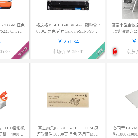
-CE743A-M 红色
格之格 NT-CC054FBKplus+ 碳粉盒 2
薇泰小型会议
225 CP5225
000页 黑色 适用Canon i-SENSYS LB
培训洽谈办公桌
n LBP9100 95
P621Cw/ LBP623Cdn/ LBP623Cdw/
41
￥ 261.34
￥ 
计价单位:支
imageCLASS MF641Cw/ iC MF643C
领先未来
史泰博
dw/ iC MF645Cx按个销售
政
5.00
市场价:￥ 380.81
京东价:
采
富士施乐(Fuji Xerox) CT351174 感
谷司帝 GI-YM
训（4000流
光鼓组件 50000页 黑色 适用于M378
毡 1000x1000x