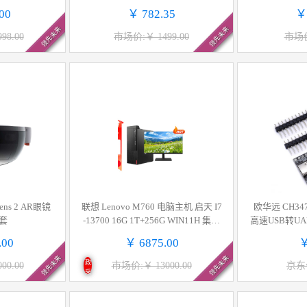
屏） 计价单位:
d M378df P378d 计价单位:支
00
￥ 782.35
￥
领先未来
领先未来
98.00
市场价:￥ 1499.00
市场价
Lens 2 AR眼镜
联想 Lenovo M760 电脑主机 启天 I7
欧华远 CH3
套
-13700 16G 1T+256G WIN11H 集成
高速USB转UART/
23.8 计价单位:台
.00
￥ 6875.00
￥
领先未来
领先未来
政
00.00
市场价:￥ 13000.00
京东价
采